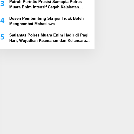
3
Patroli Perintis Presisi Samapta Polres
Muara Enim Intensif Cegah Kejahatan
Malam Hari
4
Dosen Pembimbing Skripsi Tidak Boleh
Menghambat Mahasiswa
5
Satlantas Polres Muara Enim Hadir di Pagi
Hari, Wujudkan Keamanan dan Kelancaran
Arus Lalu Lintas