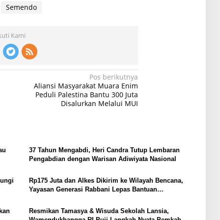
Semendo
kuti Kami
Pos berikutnya
Aliansi Masyarakat Muara Enim
Peduli Palestina Bantu 300 Juta
Disalurkan Melalui MUI
au
37 Tahun Mengabdi, Heri Candra Tutup Lembaran
Pengabdian dengan Warisan Adiwiyata Nasional
jungi
Rp175 Juta dan Alkes Dikirim ke Wilayah Bencana,
Yayasan Generasi Rabbani Lepas Bantuan
Kemanusiaan
kan
Resmikan Tamasya & Wisuda Sekolah Lansia,
Wamendukbangga RI Puji Langkah Nyata Pemkab.