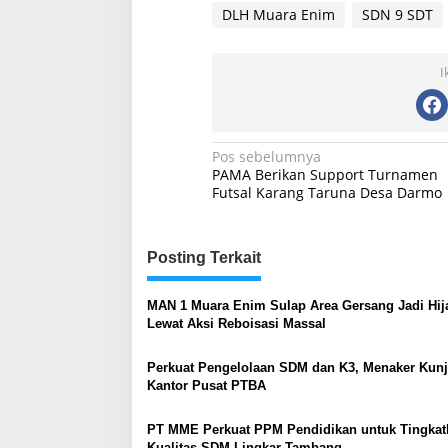
DLH Muara Enim
SDN 9 SDT
I
Navigasi
Pos sebelumnya
PAMA Berikan Support Turnamen
pos
Futsal Karang Taruna Desa Darmo
Posting Terkait
MAN 1 Muara Enim Sulap Area Gersang Jadi Hij
Lewat Aksi Reboisasi Massal
Perkuat Pengelolaan SDM dan K3, Menaker Kun
Kantor Pusat PTBA
PT MME Perkuat PPM Pendidikan untuk Tingkat
Kualitas SDM Lingkar Tambang