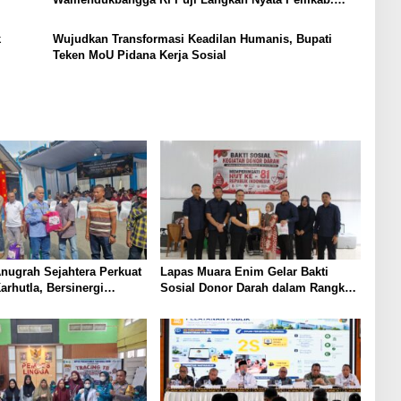
Muara Enim Wujudkan Keluarga Berkualitas
k
Wujudkan Transformasi Keadilan Humanis, Bupati
Teken MoU Pidana Kerja Sosial
nugrah Sejahtera Perkuat
Lapas Muara Enim Gelar Bakti
arhutla, Bersinergi
Sosial Donor Darah dalam Rangka
olsek Lawang Kidul
Memperingati HUT ke-81 Republik
Warga
Indonesia