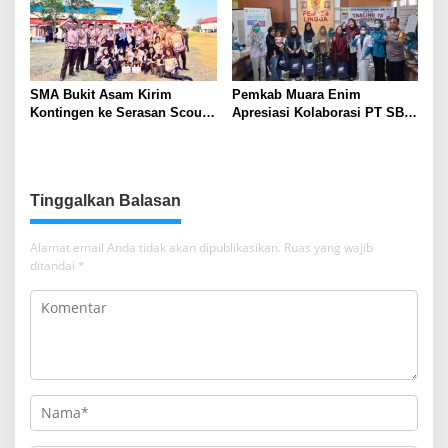
SMA Bukit Asam Kirim
Pemkab Muara Enim
Kontingen ke Serasan Scout
Apresiasi Kolaborasi PT SBS
Competition 2026, Perkuat
Dukung Skrining TBC bagi
Karakter dan Kepemimpinan
Warga Sekitar Tambang
Siswa
Tinggalkan Balasan
Alamat email Anda tidak akan dipublikasikan.
Ruas yang wajib
ditandai
*