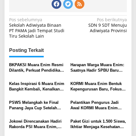
Navigasi
Pos sebelumnya
Pos berikutnya
Sekolah Adiwiyata Binaan
SDN 9 SDT Menuju
pos
PT PAMA Jadi Tempat Studi
Adiwiyata Provinsi
Tiru Sekolah Lain
Posting Terkait
BKPAKSI Muara Enim Resmi
Harapan Warga Muara Enim:
Dilantik, Perkuat Pendidikan
Saatnya Hadir SPBU Baru
Al-Qur’an dan Ketahanan
Beroperasi 24 Jam
Keluarga
Kelas Inspirasi 6 Muara Enim
KORMI Muara Enim Bentuk
Bangkit Kembali, Kenalkan
Kepengurusan Baru, Fokus
Ragam Profesi dan Nyalakan
Persiapan FORPROV II
Mimpi Generasi Muda
Sumsel
PSWS Melangkah ke Final
Pelantikan Pengurus Jadi
Panang Jaya Cup Setelah
Awal KORMI Muara Enim
Menang Adu Penalti
Hadapi FORPROV Sumsel
2026
Jokowi Direncanakan Hadiri
Paket Gizi untuk 1.500 Siswa,
Rakorda PSI Muara Enim,
Ikhtiar Menjaga Kesehatan
Konsolidasi Organisasi
Anak di Sekitar Tambang