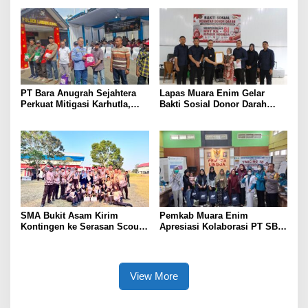
Indonesia
Terjadwal
PT Bara Anugrah Sejahtera
Lapas Muara Enim Gelar
Perkuat Mitigasi Karhutla,
Bakti Sosial Donor Darah
Bersinergi dengan Polsek
dalam Rangka Memperingati
Lawang Kidul Edukasi Warga
HUT ke-81 Republik Indonesia
SMA Bukit Asam Kirim
Pemkab Muara Enim
Kontingen ke Serasan Scout
Apresiasi Kolaborasi PT SBS
Competition 2026, Perkuat
Dukung Skrining TBC bagi
Karakter dan Kepemimpinan
Warga Sekitar Tambang
Siswa
View More