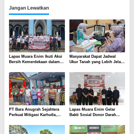
Dikebut
Jangan Lewatkan
Lapas Muara Enim Ikuti Aksi
Masyarakat Dapat Jadwal
Bersih Kemerdekaan dalam
Ukur Tanah yang Lebih Jelas
Rangka HUT ke-81 Republik
Berkat Layanan Pengukuran
Indonesia
Terjadwal
PT Bara Anugrah Sejahtera
Lapas Muara Enim Gelar
Perkuat Mitigasi Karhutla,
Bakti Sosial Donor Darah
Bersinergi dengan Polsek
dalam Rangka Memperingati
Lawang Kidul Edukasi Warga
HUT ke-81 Republik Indonesia