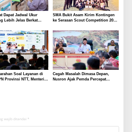
t Dapat Jadwal Ukur
SMA Bukit Asam Kirim Kontingen
g Lebih Jelas Berkat
ke Serasan Scout Competition 2026,
Pengukuran Terjadwal
Perkuat Karakter dan
Kepemimpinan Siswa
arahan Soal Layanan di
Cegah Masalah Dimasa Depan,
N Provinsi NTT, Menteri
Nusron Ajak Pemda Percepat
Gunakan Sudut Pandang
Sertifikat Tanah Rumah Ibadah di
at
NTT
g wajib ditandai
*