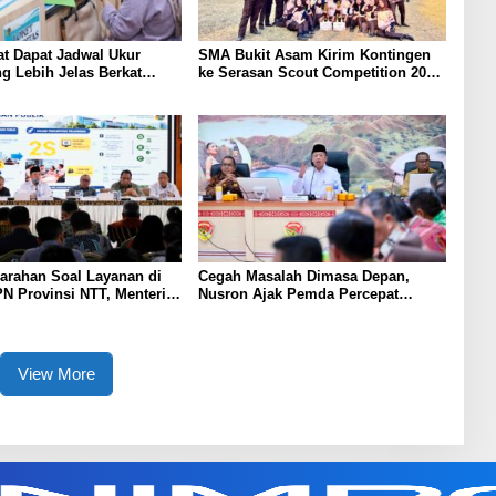
t Dapat Jadwal Ukur
SMA Bukit Asam Kirim Kontingen
g Lebih Jelas Berkat
ke Serasan Scout Competition 2026,
Pengukuran Terjadwal
Perkuat Karakter dan
Kepemimpinan Siswa
arahan Soal Layanan di
Cegah Masalah Dimasa Depan,
N Provinsi NTT, Menteri
Nusron Ajak Pemda Percepat
Gunakan Sudut Pandang
Sertifikat Tanah Rumah Ibadah di
at
NTT
View More