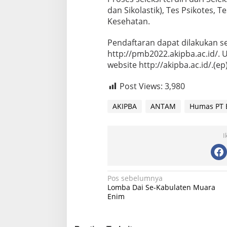
dan Sikolastik), Tes Psikotes, T
Kesehatan.
Pendaftaran dapat dilakukan se
http://pmb2022.akipba.ac.id/. U
website http://akipba.ac.id/.(ep
Post Views:
3,980
AKIPBA
ANTAM
Humas PT 
I
Navigasi
Pos sebelumnya
Lomba Dai Se-Kabulaten Muara
pos
Enim