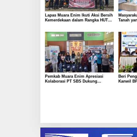
Lapas Muara Enim Ikuti Aksi Bersih
Masyaraka
Kemerdekaan dalam Rangka HUT
Tanah yan
ke-81 Republik Indonesia
Layanan 
Pemkab Muara Enim Apresiasi
Beri Peng
Kolaborasi PT SBS Dukung
Kanwil BP
Skrining TBC bagi Warga Sekitar
Nusron: 
Tambang
Masyarak