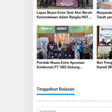
Lapas Muara Enim Ikuti Aksi Bersih
Masyaraka
Kemerdekaan dalam Rangka HUT
Tanah yan
ke-81 Republik Indonesia
Layanan 
Pemkab Muara Enim Apresiasi
Beri Peng
Kolaborasi PT SBS Dukung
Kanwil BP
Skrining TBC bagi Warga Sekitar
Nusron: 
Tambang
Masyarak
Tinggalkan Balasan
Alamat email Anda tidak akan dipublikasikan.
Ruas yan