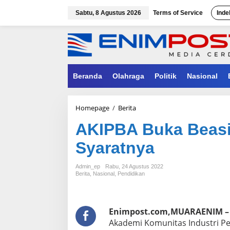
Lewati
ke
Sabtu, 8 Agustus 2026
Terms of Service
Inde
konten
Beranda
Olahraga
Politik
Nasional
AKIPBA
Homepage
/
Berita
Buka
AKIPBA Buka Beasi
Beasiswa
Kuliah
Syaratnya
Gratis,
Simak
Syaratnya
Admin_ep
Rabu, 24 Agustus 2022
Berita
,
Nasional
,
Pendidikan
Enimpost.com,MUARAENIM –
Akademi Komunitas Industri P