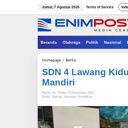
Lewati
ke
Jumat, 7 Agustus 2026
Terms of Service
Ind
konten
Beranda
Olahraga
Politik
Nasional
SDN
Homepage
/
Berita
4
SDN 4 Lawang Kidu
Lawang
Kidul
Mandiri
Menuju
Adiwiyata
Mandiri
Admin_ep
Rabu, 15 November 2023
Berita
,
Daerah
,
Nasional
,
Pendidikan