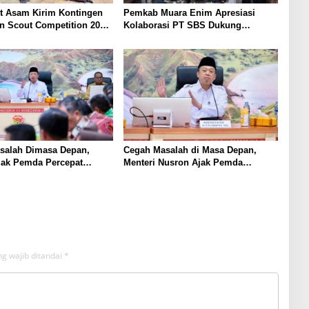
t Asam Kirim Kontingen
Pemkab Muara Enim Apresiasi
n Scout Competition 2026,
Kolaborasi PT SBS Dukung
arakter dan
Skrining TBC bagi Warga Sekitar
inan Siswa
Tambang
salah Dimasa Depan,
Cegah Masalah di Masa Depan,
jak Pemda Percepat
Menteri Nusron Ajak Pemda
t Tanah Rumah Ibadah di
Percepat Sertipikasi Tanah Rumah
Ibadah di NTT
g wajib ditandai
*