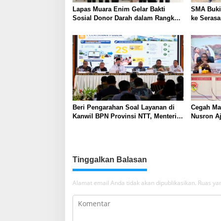
Lapas Muara Enim Gelar Bakti
SMA Buki
Sosial Donor Darah dalam Rangka
ke Serasa
Memperingati HUT ke-81 Republik
Perkuat K
Indonesia
Kepemimp
Beri Pengarahan Soal Layanan di
Cegah Ma
Kanwil BPN Provinsi NTT, Menteri
Nusron A
Nusron: Gunakan Sudut Pandang
Sertifika
Masyarakat
NTT
Tinggalkan Balasan
Alamat email Anda tidak akan dipublikasikan.
Ruas yan