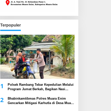
Terpopuler
1
Polsek Rambang Tebar Kepedulian Melalui
Program Jumat Berkah, Bagikan Nasi
Kotak kepada Masyarakat
2
Bhabinkamtibmas Polres Muara Enim
Gencarkan Mitigasi Karhutla di Desa Muara
Harapan