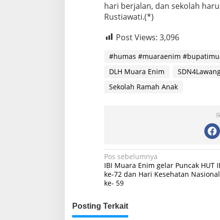
hari berjalan, dan sekolah haru
Rustiawati.(*)
Post Views:
3,096
#humas #muaraenim #bupatimu
DLH Muara Enim
SDN4Lawang
Sekolah Ramah Anak
I
Navigasi
Pos sebelumnya
IBI Muara Enim gelar Puncak HUT I
pos
ke-72 dan Hari Kesehatan Nasional
ke- 59
Posting Terkait