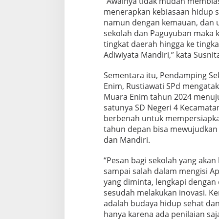
“Awalnya tidak mudah membias
menerapkan kebiasaan hidup s
namun dengan kemauan, dan us
sekolah dan Paguyuban maka ka
tingkat daerah hingga ke tingka
Adiwiyata Mandiri,” kata Susnit
Sementara itu, Pendamping Se
Enim, Rustiawati SPd mengatak
Muara Enim tahun 2024 menuju 
satunya SD Negeri 4 Kecamatan
berbenah untuk mempersiapkan
tahun depan bisa mewujudkan 
dan Mandiri.
“Pesan bagi sekolah yang akan 
sampai salah dalam mengisi Apl
yang diminta, lengkapi dengan
sesudah melakukan inovasi. Ke
adalah budaya hidup sehat dan 
hanya karena ada penilaian saja