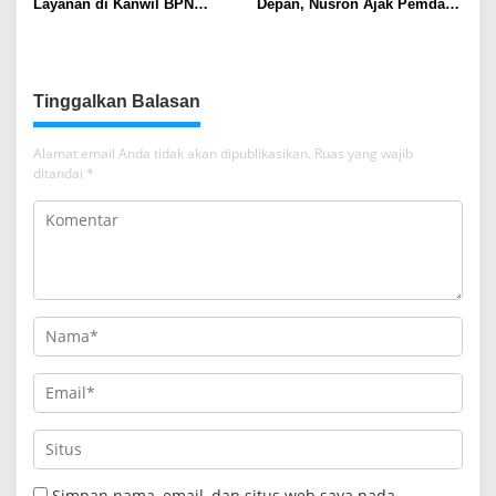
Layanan di Kanwil BPN
Depan, Nusron Ajak Pemda
Provinsi NTT, Menteri
Percepat Sertifikat Tanah
Nusron: Gunakan Sudut
Rumah Ibadah di NTT
Pandang Masyarakat
Tinggalkan Balasan
Alamat email Anda tidak akan dipublikasikan.
Ruas yang wajib
ditandai
*
Simpan nama, email, dan situs web saya pada