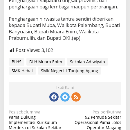
Penghargaan Kalpataru tingkat provinsi, dan
penghargaan bagi lembaga maupun perorangan.
Penghargaan nirwasita tantra sendiri diberikan
kepada Bupati Muba, Walikota Palembang, Bupati
Banyuasin, Bupati Muara Enim, Walikota
Prabumulih, dan Bupati OKI.
(ep).
Post Views:
3,102
BLHS
DLH Muara Enim
Sekolah Adiwiyata
SMK Hebat
SMK Negeri 1 Tanjung Agung
Ikuti Kami
Navigasi
Pos sebelumnya
Pos berikutnya
Pama Dukung
92 Pemuda Sekitar
pos
Implementasi Kurikulum
Operasional Pama Lolos
Merdeka di Sekolah Sekitar
Operator Magang