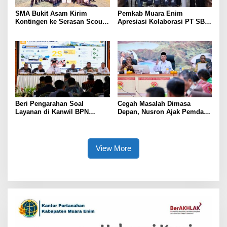
SMA Bukit Asam Kirim
Pemkab Muara Enim
Kontingen ke Serasan Scout
Apresiasi Kolaborasi PT SBS
Competition 2026, Perkuat
Dukung Skrining TBC bagi
Karakter dan Kepemimpinan
Warga Sekitar Tambang
Siswa
Beri Pengarahan Soal
Cegah Masalah Dimasa
Layanan di Kanwil BPN
Depan, Nusron Ajak Pemda
Provinsi NTT, Menteri
Percepat Sertifikat Tanah
Nusron: Gunakan Sudut
Rumah Ibadah di NTT
Pandang Masyarakat
View More