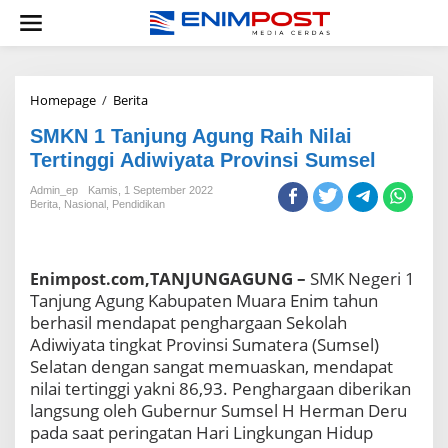
Lewati
ke
konten
SMKN
Homepage
/
Berita
1
SMKN 1 Tanjung Agung Raih Nilai
Tanjung
Agung
Tertinggi Adiwiyata Provinsi Sumsel
Raih
Nilai
Admin_ep
Kamis, 1 September 2022
Berita
,
Nasional
,
Pendidikan
Tertinggi
Adiwiyata
Provinsi
Sumsel
ANJUNGAGUNG –
SMK Negeri 1
Enimpost.com,T
Tanjung Agung Kabupaten Muara Enim tahun
berhasil mendapat penghargaan Sekolah
Adiwiyata tingkat Provinsi Sumatera (Sumsel)
Selatan dengan sangat memuaskan, mendapat
nilai tertinggi yakni 86,93. Penghargaan diberikan
langsung oleh Gubernur Sumsel H Herman Deru
pada saat peringatan Hari Lingkungan Hidup