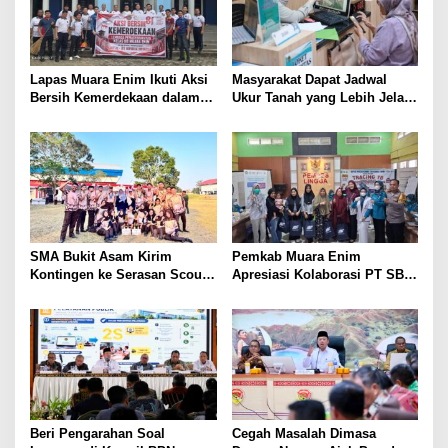
Lapas Muara Enim Ikuti Aksi
Masyarakat Dapat Jadwal
Bersih Kemerdekaan dalam
Ukur Tanah yang Lebih Jelas
Rangka HUT ke-81 Republik
Berkat Layanan Pengukuran
Indonesia
Terjadwal
SMA Bukit Asam Kirim
Pemkab Muara Enim
Kontingen ke Serasan Scout
Apresiasi Kolaborasi PT SBS
Competition 2026, Perkuat
Dukung Skrining TBC bagi
Karakter dan Kepemimpinan
Warga Sekitar Tambang
Siswa
Beri Pengarahan Soal
Cegah Masalah Dimasa