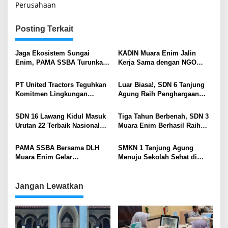
Perusahaan
Posting Terkait
Jaga Ekosistem Sungai
KADIN Muara Enim Jalin
Enim, PAMA SSBA Turunkan
Kerja Sama dengan NGO
Tim dalam Aksi Lingkungan
Australia Green Wafe, Dukung
Pemkab Muara Enim
Pemda Atasi Sampah
PT United Tractors Teguhkan
Luar Biasa!, SDN 6 Tanjung
Berkelanjutan
Komitmen Lingkungan
Agung Raih Penghargaan
Berkelanjutan Lewat
Adiwiyata Nasional 2024
Penanaman 300 Pohon Buah
SDN 16 Lawang Kidul Masuk
Tiga Tahun Berbenah, SDN 3
di Muara Enim
Urutan 22 Terbaik Nasional
Muara Enim Berhasil Raih
Adiwiyata Mandiri
Penghargaan Adiwiyata
Nasional
PAMA SSBA Bersama DLH
SMKN 1 Tanjung Agung
Muara Enim Gelar
Menuju Sekolah Sehat di
Penghijauan di Desa
Sumsel
Tegalrejo
Jangan Lewatkan